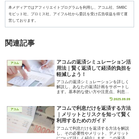
本メディアではアフィリエイトプログラムを利用し、アコム社、SMBC
モビット社、プロミス社、アイフル社から委託を受け広告収益を得て運
営しております。
関連記事
アコムの返済シミュレーション活
アコム
用法｜賢く返済して経済的負担を
軽減しよう！
アコムの返済シミュレーションを詳しく
解説し、あなたの返済計画をサポートし
ます。基本的な使い方や注意点、利息と
元本のバランス理解など、返済を賢く管
2025.09.09
理するためのノウハウを集約。シミュレ
ーションを活用し、最適な返済方法の選
アコムで利息だけを返済する方法
アコム
択肢を広げて、返済ストレスを軽減しま
｜メリットとリスクを知って賢く
しょう。導入しやすく、効果的なシミュ
利用するためのガイド
レーション活用法をご紹介します。
アコムで利息だけを返済する方法を解説
し、その必要性やメリット、デメリット
について詳しく紹介します。この返済方