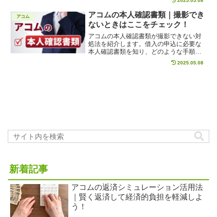
2025.05.08
な理由や、利用方法、注意点まで網羅。
モアタイムシステム対応銀行の利点も紹
アコムの本人確認書類｜撮影でき
アコム
介し、週末やメンテナンス時の注意すべ
ないときはここをチェック！
き点を解説します。アコムの振込を効果
的に活用するための情報が満載です。
アコムの本人確認書類が撮影できない対
処法を紹介します。借入の申込に必要な
本人確認書類を知り、どのような手順で
撮影すれば良いのか、一緒に確認してい
2025.05.08
きましょう。
新着記事
アコムの返済シミュレーション活用法
｜賢く返済して経済的負担を軽減しよ
う！