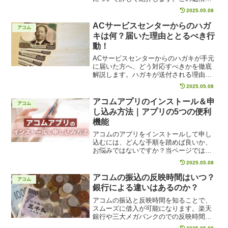
法がなぜ必要になるのか、そしてどのよ
2025.05.08
うな状況で選ぶべきかを検討し、具体的
な手順や注意点も解説。自分に合った返
ACサービスセンターからのハガ
アコム
済方法を見つける手助けをします。
キは何？届いた理由ととるべき行
動！
ACサービスセンターからのハガキが手元
に届いた方へ、どう対応すべきかを徹底
解説します。ハガキが送付される理由や
その種類、届かないための対策、無視し
2025.05.08
た場合のリスクなどを詳しく紹介。あな
たの財産や信用情報を守るために知って
アコムアプリのインストール＆申
アコム
おくべき情報を網羅し、適切な対処法と
し込み方法｜アプリの5つの便利
お問い合わせの方法をお教えします。
機能
アコムのアプリをインストールして申し
込むには、どんな手順を踏めば良いか、
お悩みではないですか？当ページでは、
アコムアプリを利用した申し込み方法や
2025.05.08
アプリの便利機能を紹介します。アコム
への申し込みを検討している方は、当ペ
アコムの振込の反映時間はいつ？
アコム
ージを参考にしてアプリをインストール
銀行による違いはあるのか？
し、スピーディーに借入しましょう。
アコムの振込と反映時間を知ることで、
スムーズに借入が可能になります。楽天
銀行や三大メガバンクのでの反映時間を
詳しく解説し、振込融資の手数料が無料