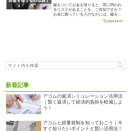
嘘をついてお金を借りると、罪に問われ
るリスクがあることを、ご存知ですか？
お金に困っている人のなかには、嘘をつ
いて人から融資を受けようと画策してい
2025.03.07
る人も多いはずです。しかし、気をつけ
なければ罪になったり、トラブルに巻き
込まれる可能性が、嘘をついてお金を借
りようとしている人に向けて注意事項を
解説します。
新着記事
アコムの返済シミュレーション活用法
｜賢く返済して経済的負担を軽減しよ
う！
アコムと総量規制を知っておこう｜今
すぐ知りたいポイントと賢い活用法！