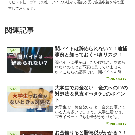
モビット社、プロミス社、アイフル社から委託を受け広告収益を得て運
営しております。
関連記事
闇バイトは辞められない？！逮捕
Q&A
事例と知っておくべきリスク！
闇バイトに手を出したいけれど、やめら
れないのではと不安に思っていません
か？こちらの記事では、闇バイトを辞め
ることは可能なのか、闇バイトに手を出
2025.03.07
した際にどんなリスクが発生するか、具
体的に解説しています。お金に困って闇
大学生でお金ない！金欠への12の
Q&A
バイトに手を染める前に、闇バイトに潜
対処法＆見直すべき9つのポイン
む危険性や逮捕事例を熟知しておきまし
ト
ょう。
大学生で「お金ない」と、金欠に嘆いて
いる人も多いでしょう。大学生活では、
プライベートでもお金がかかりがち。当
ページでは、大学生が金欠の際に見直す
2025.03.07
べきポイントや、工夫できる対処法を紹
介します。金欠に悩む大学生は、今回伝
お金借りると贈与税がかかる？！
Q&A