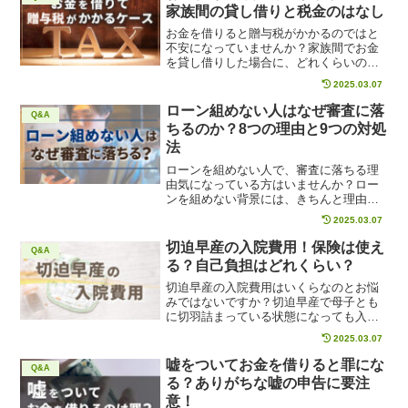
授する対処法や改善策を参考にして、金
家族間の貸し借りと税金のはなし
欠を乗り切りましょう。
お金を借りると贈与税がかかるのではと
不安になっていませんか？家族間でお金
を貸し借りした場合に、どれくらいの金
額でどのくらい贈与税がかかるか具体的
2025.03.07
に解説します。家族間の貸し借りで贈与
税がかかる事例なども紹介するので、家
ローン組めない人はなぜ審査に落
Q&A
族からお金を借りようと思っている方
ちるのか？8つの理由と9つの対処
は、ぜひ当ページを参考にしてくださ
法
い。
ローンを組めない人で、審査に落ちる理
由気になっている方はいませんか？ロー
ンを組めない背景には、きちんと理由が
あるのです。当ページでは、ローンの審
2025.03.07
査に落ちる理由や、対処法を具体的に紹
介します。自分が何故ローン審査に落ち
切迫早産の入院費用！保険は使え
Q&A
るか原因を把握し、今回紹介する対処法
る？自己負担はどれくらい？
を実践して、ローン審査を通過しましょ
う。
切迫早産の入院費用はいくらなのとお悩
みではないですか？切迫早産で母子とも
に切羽詰まっている状態になっても入院
費用がいくらかかるか不安で、なかなか
2025.03.07
入院を決断できない妊婦もいるでしょ
う、当ページでは、切迫早産の入院費用
嘘をついてお金を借りると罪にな
Q&A
がいくらで、自己負担額はいくらなの
る？ありがちな嘘の申告に要注
か、具体的に解説します。妊婦の方は必
意！
見の内容です。