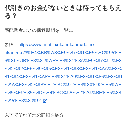
代引きのお金がないときは待ってもらえ
る？
宅配業者ごとの保管期間を一覧に
参照：
https://www.toint.jp/okanekariru/daibiki-
okanenai/#%E4%BB%A3%E9%87%91%E5%BC%95%E
6%8F%9B%E3%81%AE%E3%81%8A%E9%87%91%E3
%82%92%E6%89%95%E3%81%88%E3%81%AA%E3%
81%84%E3%81%A8%E3%81%A9%E3%81%86%E3%81
%AA%E3%82%8B%EF%BC%9F%E3%80%90%E5%AE
%85%E9%85%8D%E4%BC%9A%E7%A4%BE%E5%88
%A5%E3%80%91
以下でそれぞれの詳細を紹介