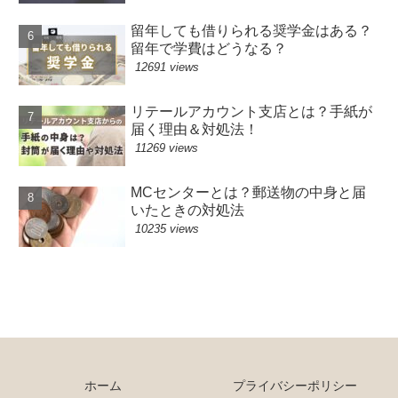
留年しても借りられる奨学金はある？
留年で学費はどうなる？
12691 views
リテールアカウント支店とは？手紙が
届く理由＆対処法！
11269 views
MCセンターとは？郵送物の中身と届
いたときの対処法
10235 views
ホーム
プライバシーポリシー