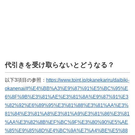
代引きを受け取らないとどうなる？
以下3項目の参照：
https://www.toint.jp/okanekariru/daibiki-
okanenai/#%E4%BB%A3%E9%87%91%E5%BC%95%E
6%8F%9B%E3%81%AE%E3%81%8A%E9%87%91%E3
%82%92%E6%89%95%E3%81%88%E3%81%AA%E3%
81%84%E3%81%A8%E3%81%A9%E3%81%86%E3%81
%AA%E3%82%8B%EF%BC%9F%E3%80%90%E5%AE
%85%E9%85%8D%E4%BC%9A%E7%A4%BE%E5%88