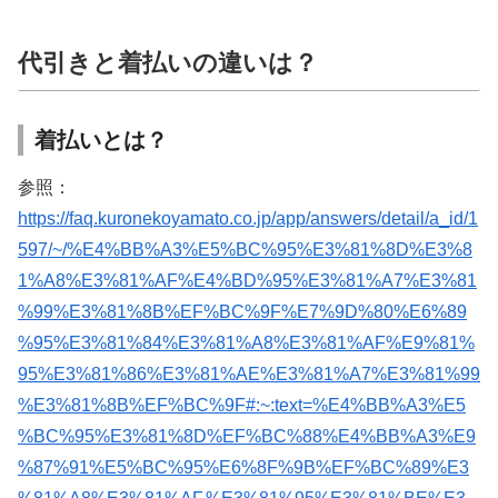
代引きと着払いの違いは？
着払いとは？
参照：
https://faq.kuronekoyamato.co.jp/app/answers/detail/a_id/1
597/~/%E4%BB%A3%E5%BC%95%E3%81%8D%E3%8
1%A8%E3%81%AF%E4%BD%95%E3%81%A7%E3%81
%99%E3%81%8B%EF%BC%9F%E7%9D%80%E6%89
%95%E3%81%84%E3%81%A8%E3%81%AF%E9%81%
95%E3%81%86%E3%81%AE%E3%81%A7%E3%81%99
%E3%81%8B%EF%BC%9F#:~:text=%E4%BB%A3%E5
%BC%95%E3%81%8D%EF%BC%88%E4%BB%A3%E9
%87%91%E5%BC%95%E6%8F%9B%EF%BC%89%E3