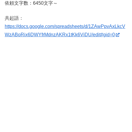
依頼文字数：6450文字～
共起語：
https://docs.google.com/spreadsheets/d/1ZAwPpvAxLkcV
WzABoRix6DWYfrMdnzAKRx1tKk6ViDU/edit#gid=0