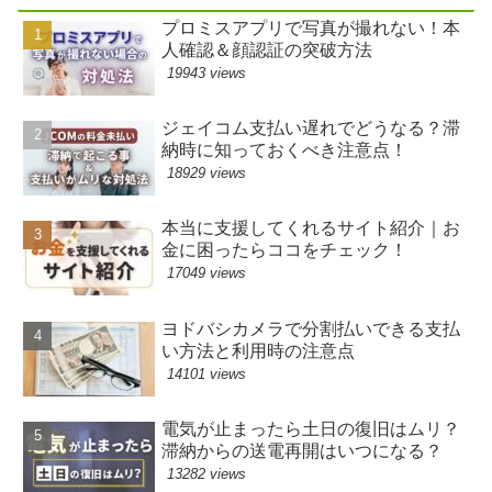
プロミスアプリで写真が撮れない！本
人確認＆顔認証の突破方法
19943 views
ジェイコム支払い遅れでどうなる？滞
納時に知っておくべき注意点！
18929 views
本当に支援してくれるサイト紹介｜お
金に困ったらココをチェック！
17049 views
ヨドバシカメラで分割払いできる支払
い方法と利用時の注意点
14101 views
電気が止まったら土日の復旧はムリ？
滞納からの送電再開はいつになる？
13282 views