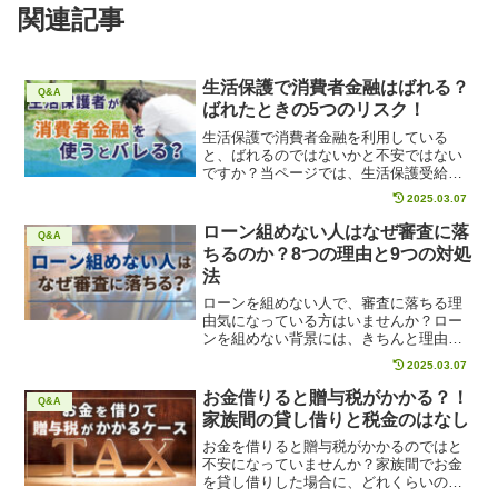
関連記事
生活保護で消費者金融はばれる？
Q&A
ばれたときの5つのリスク！
生活保護で消費者金融を利用している
と、ばれるのではないかと不安ではない
ですか？当ページでは、生活保護受給者
が消費者金融を利用したらばれる可能性
2025.03.07
がどれくらいあるのか、消費者金融利用
がばれた場合、どんなリスクがあるの
ローン組めない人はなぜ審査に落
Q&A
か、具体的に解説します。お金に困って
ちるのか？8つの理由と9つの対処
いる生活保護受給者は必見の内容です。
法
ローンを組めない人で、審査に落ちる理
由気になっている方はいませんか？ロー
ンを組めない背景には、きちんと理由が
あるのです。当ページでは、ローンの審
2025.03.07
査に落ちる理由や、対処法を具体的に紹
介します。自分が何故ローン審査に落ち
お金借りると贈与税がかかる？！
Q&A
るか原因を把握し、今回紹介する対処法
家族間の貸し借りと税金のはなし
を実践して、ローン審査を通過しましょ
う。
お金を借りると贈与税がかかるのではと
不安になっていませんか？家族間でお金
を貸し借りした場合に、どれくらいの金