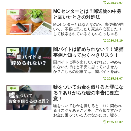
額でどのくらい贈与税がかかるか具体的
2025.03.07
に解説します。家族間の貸し借りで贈与
税がかかる事例なども紹介するので、家
MCセンターとは？郵送物の中身
Q&A
族からお金を借りようと思っている方
と届いたときの対処法
は、ぜひ当ページを参考にしてくださ
い。
MCセンターとはなんなのか。郵便物が届
いて、不審に思ったり家族を心配したり
して検索されている方もいらっしゃるで
しょう。知らない社名での郵送物は、ど
2026.06.19
ういった中身なのか不安になりますよ
ね。このページでは、MCセンターからの
闇バイトは辞められない？！逮捕
Q&A
郵送物の内容や届いた時の対処法につい
事例と知っておくべきリスク！
て詳しく解説します。
闇バイトに手を出したいけれど、やめら
れないのではと不安に思っていません
か？こちらの記事では、闇バイトを辞め
ることは可能なのか、闇バイトに手を出
2025.03.07
した際にどんなリスクが発生するか、具
体的に解説しています。お金に困って闇
嘘をついてお金を借りると罪にな
Q&A
バイトに手を染める前に、闇バイトに潜
る？ありがちな嘘の申告に要注
む危険性や逮捕事例を熟知しておきまし
意！
ょう。
嘘をついてお金を借りると、罪に問われ
るリスクがあることを、ご存知ですか？
お金に困っている人のなかには、嘘をつ
いて人から融資を受けようと画策してい
2025.03.07
る人も多いはずです。しかし、気をつけ
なければ罪になったり、トラブルに巻き