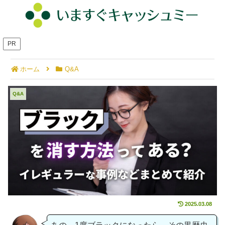
PR
ホーム
Q&A
ブラックを消す方法はある？イレギュラーな事例も
Q&A
まとめて紹介
2025.03.08