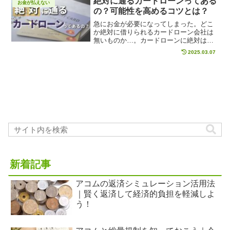
絶対に通るカードローンってある
お金が払えない
金を滞納した場合の、リスクや対処法を
の？可能性を高めるコツとは？
具体的にご紹介します。
急にお金が必要になってしまった。どこ
か絶対に借りられるカードローン会社は
無いものか…。カードローンに絶対はな
いのですが…。ただ、借りられる可能性
2025.03.07
が高いカードローン会社の選び方や審査
が通りやすくなるコツはあります！カー
ドローンは急な出費などに...
新着記事
アコムの返済シミュレーション活用法
｜賢く返済して経済的負担を軽減しよ
う！