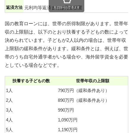
返済方法
元利均等返済または元金据置
スクロールできます
国の教育ローンには、世帯の所得制限があります。世帯年
収の上限額は、以下のとおり扶養する子どもの数によって
決められています。
子どもが2人以内の場合は、世帯年収
上限額の緩和条件があります。緩和条件とは、例えば、世
帯のうち自宅外通学者がいる場合や、海外留学資金を必要
としている場合などです。
扶養する子どもの数
世帯年収の上限額
1人
790万円（緩和条件あり）
2人
890万円（緩和条件あり）
3人
990万円
4人
1,090万円
5人
1,190万円