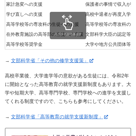
家計急変への支援
保護者の事情で収入が激
学び直しへの支援
高校中退者が再度入学し
高等学校等の専攻科の生徒への支援
高等学校等の専攻科の、
在外教育施設の高等部の生徒への支援
文部科学大臣の認定等を
スクロールできます
高等学校等奨学金
大学や地方公共団体等が
→
文部科学省「その他の修学支援策」
高校卒業後、大学進学等の意欲がある生徒には、令和2年
に開始となった高等教育の就学支援新制度もあります。大
学や短期大学、高等専門学校、専門学校への進学を支援し
てくれる制度ですので、こちらも参考にしてください。
→
文部科学省「高等教育の就学支援新制度」