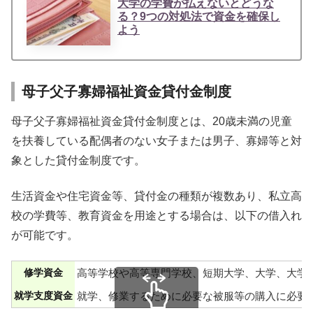
大学の学費が払えないとどうな
る？9つの対処法で資金を確保し
よう
母子父子寡婦福祉資金貸付金制度
母子父子寡婦福祉資金貸付金制度とは、20歳未満の児童
を扶養している配偶者のない女子または男子、寡婦等と対
象とした貸付金制度です。
生活資金や住宅資金等、貸付金の種類が複数あり、私立高
校の学費等、教育資金を用途とする場合は、以下の借入れ
が可能です。
修学資金
高等学校や高等専門学校、短期大学、大学、大学
就学支度資金
就学、修業するために必要な被服等の購入に必要