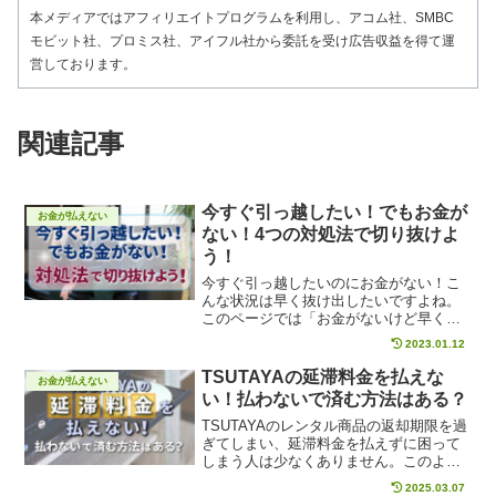
本メディアではアフィリエイトプログラムを利用し、アコム社、SMBC
モビット社、プロミス社、アイフル社から委託を受け広告収益を得て運
営しております。
関連記事
今すぐ引っ越したい！でもお金が
お金が払えない
ない！4つの対処法で切り抜けよ
う！
今すぐ引っ越したいのにお金がない！こ
んな状況は早く抜け出したいですよね。
このページでは「お金がないけど早く引
っ越ししたい！」というあなたに向け
2023.01.12
て、いますぐできる対処法をまとめて紹
介します。賢く引越し先を探して、サク
TSUTAYAの延滞料金を払えな
お金が払えない
ッと引っ越ししてしまいましょう。
い！払わないで済む方法はある？
TSUTAYAのレンタル商品の返却期限を過
ぎてしまい、延滞料金を払えずに困って
しまう人は少なくありません。このよう
な場合、どんな対処法があるのでしょう
2025.03.07