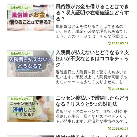
か。高額な請求や、トラブルの発生を回
避する方法を紹介します。
風俗嬢がお金を借りることはでき
お金が払えない
る？収入証明や在籍確認はどうす
る？
風俗嬢はお金を借りることはできるの
か。急ぎ、現金が必要な場合もあるでし
ょう。このページでは、そんな不意に現
金が必要になった場合に風俗嬢でも借り
2025.03.07
入れが可能なのか、借りる際の注意ポイ
ントや風俗嬢が借り入れしやすいサービ
入院費が払えないとどうなる？支
お金が払えない
ス等についてまとめて解説します。安心
払いが不安なときはココをチェッ
して借りられるサービスを見つけるため
ク！
の参考にしてください。
退院当日に入院費を見て驚く人も多いと
思います。予想以上に入院費が高額で払
えないケースも少なくありません。しか
し、入院費を未払いのままでは絶対にい
2025.03.07
けません。入院費を支払わないままだと
どうなってしまうのか、入院費支払いが
ニッセン後払いで滞納したらどう
お金が払えない
困難な場合はどんな対策・工夫があるの
なる？リスクと5つの対処法
か、確認していきましょう。
通販サイトのニッセンで、後払い料金を
滞納した場合、様々なリスクやデメリッ
トが発生します。経済的な事情やスケジ
ュールなど様々な問題で、ニッセンの後
2025.03.07
払い料金を滞納してしまう人もいるので
はないでしょうか。ニッセンで後払い料