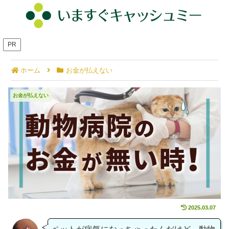
PR
ホーム
お金が払えない
動物病院のお金が無い時！8つの対処法で大切なペッ
お金が払えない
トを守ろう！
2025.03.07