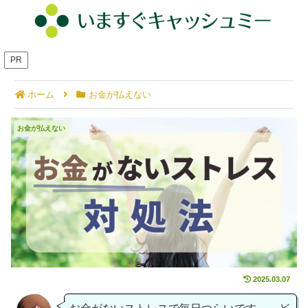
PR
ホーム
お金が払えない
お金がないストレス対処法！お金の問題をイチから
お金が払えない
見直そう！
2025.03.07