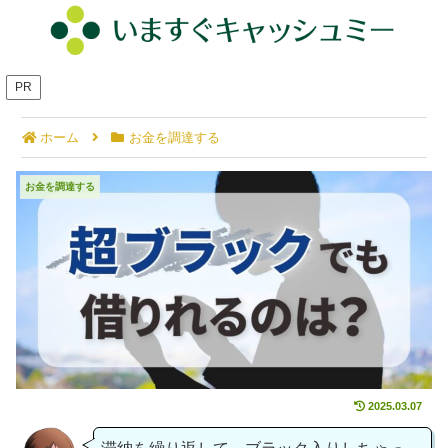
PR
ホーム
お金を調達する
超ブラックでも借りれるところは？お金借りる相談
お金を調達する
先＆対処法！
2025.03.07