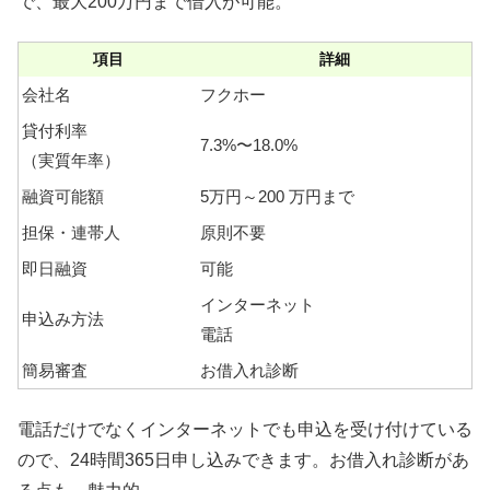
で、最大200万円まで借入が可能。
項目
詳細
会社名
フクホー
貸付利率
7.3%〜18.0%
（実質年率）
融資可能額
5万円～200 万円まで
担保・連帯人
原則不要
即日融資
可能
インターネット
申込み方法
電話
簡易審査
お借入れ診断
電話だけでなくインターネットでも申込を受け付けている
ので、24時間365日申し込みできます。お借入れ診断があ